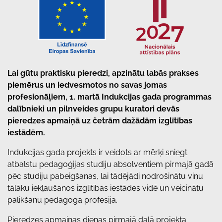
Lai gūtu praktisku pieredzi, apzinātu labās prakses
piemērus un iedvesmotos no savas jomas
profesionāļiem, 1. martā Indukcijas gada programmas
dalībnieki un pilnveides grupu kuratori devās
pieredzes apmaiņā uz četrām dažādām izglītības
iestādēm.
Indukcijas gada projekts ir veidots ar mērķi sniegt
atbalstu pedagoģijas studiju absolventiem pirmajā gadā
pēc studiju pabeigšanas, lai tādējādi nodrošinātu viņu
tālāku iekļaušanos izglītības iestādes vidē un veicinātu
palikšanu pedagoga profesijā.
Pieredzes apmaiņas dienas pirmajā daļā projekta