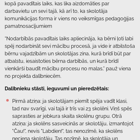
kopā pavadītais laiks, kas lika aizdomāties par
darbavietu un sevi tajā, kā arī to, ka skolotāja
komunikācijas forma ir viens no veiksmīgas pedagoģijas
pamatnosacījumiem
“Nodarbībās pavadītais laiks apliecināja, ka bērni ļoti labi
spēj nodarbināt sevi mācību procesā, ja vide ir atbilstoša
bērnu vajadzībām un skolotājas zina, kurā brīdī būt par
atbalstu, iesaistoties bērna darbībās, un kurā brīdī
vienkārši baudīt mācību procesu no malas,” pauž viena
no projekta dalībniecēm.
Dalībnieku stāsti, ieguvumi un pieredzētais:
Pirmā atziņa: ja skolotājam piemīt spēja vadīt klasi,
tad nav svarīgi, vai tajā ir trīs vai 23 skolēni. Viņš spēs
saprasties ar jebkura skaita skolēnu grupu. Otrā
atziņa: ja skolēns sasveicinās ar skolotāju, izmantojot
"Čau!", nevis "Labdien!", tas nenozīmē, ka skolēns
neciena skolotāju. Tas nozīmē, ka skolotāja un