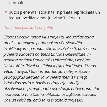
normāli.
Jutos pieņemta, atbalstīta, stiprināta, iepriecināta un
ieguvu pozitīvu emociju "vitamīnu" devu.
Par Indukcijas gada projektu
Eiropas Sociālā fonda Plus projektu “Indukcijas gada
atbalsts jaunajiem pedagogiem pēc skolotāja
kvalifikācijas iegūšanas” (Nr. 4.2.2.7/1/23/I/001) īsteno
projekta vadošais partneris Latvijas Universitāte un
projekta partneri Daugavpils Universitāte, Liepājas
Universitāte, Rēzeknes Tehnoloģiju akadēmija, Jāzepa
Vītola Latvijas Mūzikas akadēmija, Latvijas Sporta
pedagoģijas akadēmija. Projekta mērķis ir sniegt
indukcijas gada atbalstu pedagoģijas studiju
absolventiem pirmajā gadā pēc studiju pabeigšanas, lai
nodrošinātu viņu tālāku iekļaušanos izglītības iestādes
vidē un veicinātu palikšanu skolotāja profesijā.