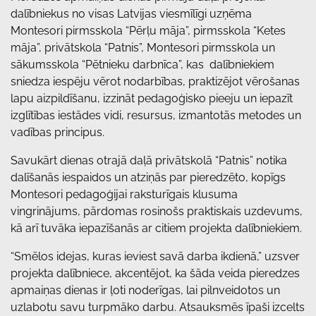
dalībniekus no visas Latvijas viesmīlīgi uzņēma
Montesori pirmsskola “Pērļu māja”, pirmsskola “Ketes
māja”, privātskola “Patnis”, Montesori pirmsskola un
sākumsskola “Pētnieku darbnīca”, kas dalībniekiem
sniedza iespēju vērot nodarbības, praktizējot vērošanas
lapu aizpildīšanu, izzināt pedagoģisko pieeju un iepazīt
izglītības iestādes vidi, resursus, izmantotās metodes un
vadības principus.
Savukārt dienas otrajā daļā privātskolā “Patnis” notika
dalīšanās iespaidos un atziņās par pieredzēto, kopīgs
Montesori pedagoģijai raksturīgais klusuma
vingrinājums, pārdomas rosinošs praktiskais uzdevums,
kā arī tuvāka iepazīšanās ar citiem projekta dalībniekiem.
“Smēlos idejas, kuras ieviest savā darba ikdienā,” uzsver
projekta dalībniece, akcentējot, ka šāda veida pieredzes
apmaiņas dienas ir ļoti noderīgas, lai pilnveidotos un
uzlabotu savu turpmāko darbu. Atsauksmēs īpaši izcelts