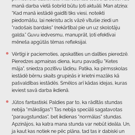
manā darba vietā šobrīd būtu ļoti aktuāli. Man atziņa:
“Kad manā iestādē gaidīti tiks viesi, noteikti
piedomāšu, lai nekristu acīs vāzē vītušie ziedi un
"radošais bardaks" (nekārtība) pie un uz skolotāju
galda.” Guvu iedvesmu, manuprāt, ļoti efektīvai
mēneša apgūtās tēmas refleksijai.
Vērtīgi ir paciemoties, apskatīties un dalīties pieredzē.
Pieredzes apmaiņas diena, kuru pavadīju "Ketes
māja", sniedza pozitīvu lādiņu. Patika, ka pirmsskolas
iestādē bērnu skaits grupiņās ir krietni mazāks kā
pašvaldības iestādēs. Smēlos arī kādas idejas, kuras
ieviest savā darba ikdienā.
Jūtos fantastiski. Paldies par to, ka rādītās stundas
nebija "mākslīgas"! Tas nebija speciāli sagatavotas
"paraugstundas", bet ikdienas "normālas" stundas.
Apzinājos, ka katra mana stunda var nebūt ideāla. Un,
ja kaut kas notiek ne pēc plāna, tad tas ir dabiski un