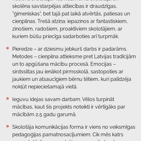
skolēna savstarpējas attiecības ir draudzīgas,
"ģimeniskas", bet tajā pat laikā atvērtās, patiesas un
cieņpilnas. Trešā atziņa: iepazinos ar fantastiskiem,
zinošiem, radošiem, proaktīviem skolotājiem, ar
kuriem būšu priecīga sadarboties arī turpmāk.
Pieredze – ar dziesmu jebkurš darbs ir padarāms.
Metodes – cieņpilna attieksme pret Latvijas tradīcijām
un to apgūšana mācību procesā. Emocijas –
sirdssiltas jau ienākot pirmsskolā, sastopoties ar
jaukiem un atsaucīgiem bērnu tētiem, kuri palīdzēja
nokļūt nepieciešamajā vietā.
Ieguvu idejas savam darbam. Vēlos turpināt
mācības, kaut šis projekts noteikti ir vērtīgāks par
mācībām 2,5 gadu garumā.
Skolotāja komunikācijas forma ir viens no veiksmīgas
pedagoģijas pamatnosacījumiem. Cik mēs katrs