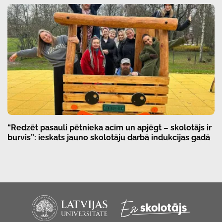
“Redzēt pasauli pētnieka acīm un apjēgt – skolotājs ir
burvis”: ieskats jauno skolotāju darbā indukcijas gadā