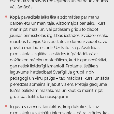
esam dažādi savos redzējumos un cik daudz mums
vēl jāmācās!
Kopā pavadītais laiks lika aizdomāties par manu
darbavietu un mani tajā. Aizdomājos par laiku, kurš
man ir ļoti maz, un, vai patiešām gribu to ziedot
jaunas pirmsskolas izglītības iestādes izveidei (iesāku
mācības Latvijas Universitātē ar domu izveidot savu,
privāto mācību iestādi). Uzskatu, ka pašvaldības
pirmsskolas izglītības iestādes ir “pārlādētas” ar
dažādiem mācību materiāliem, kuri ir gan neefektīvi,
gan netiek lietderīgi izmantoti. Protams, lielākais
ieguvums ir attiecības! Svarīgi! Ja grupā ir divi
pedagogi un viņu palīgs – tad mācības, kursi un šāda
pieredzes apmaiņai ir jābūt visiem. Pretējā gadījumā
tu/es paliekam mazākumā un kaut ko mainīt ir ļoti
grūti, pat teiktu, ka neiespējami.
Ieguvu virzienus, kontaktus, kurp lūkoties, lai uz
pirmsskolu uzaicinātu interesantas teātra izrādes, kas